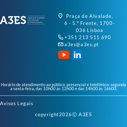
Praça de Alvalade,
6 - 5.º Frente, 1700-
036 Lisboa
+351 213 511 690
a3es@a3es.pt
Horário de atendimento ao público, presencial e telefónico: segunda
a sexta-feira, das 10h00 às 12h00 e das 14h00 às 16h00.
Avisos Legais
copyright
2026
ⓒ A3ES