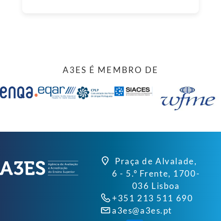
A3ES É MEMBRO DE
Praça de Alvalade,
6 - 5.º Frente, 1700-
036 Lisboa
+351 213 511 690
a3es@a3es.pt