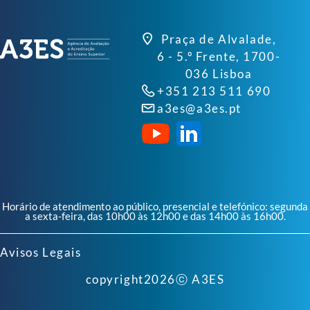
Praça de Alvalade,
6 - 5.º Frente, 1700-
036 Lisboa
+351 213 511 690
a3es@a3es.pt
Horário de atendimento ao público, presencial e telefónico: segunda
a sexta-feira, das 10h00 às 12h00 e das 14h00 às 16h00.
Avisos Legais
copyright
2026
ⓒ A3ES