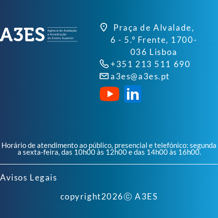
Praça de Alvalade,
6 - 5.º Frente, 1700-
036 Lisboa
+351 213 511 690
a3es@a3es.pt
Horário de atendimento ao público, presencial e telefónico: segunda
a sexta-feira, das 10h00 às 12h00 e das 14h00 às 16h00.
Avisos Legais
copyright
2026
ⓒ A3ES