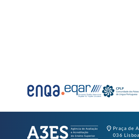
Praça de A
036 Lisbo