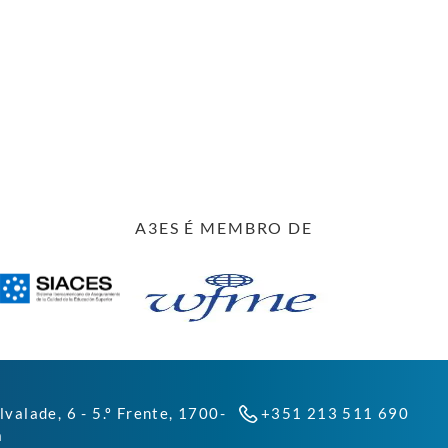
A3ES É MEMBRO DE
lvalade, 6 - 5.º Frente, 1700-
+351 213 511 690
a