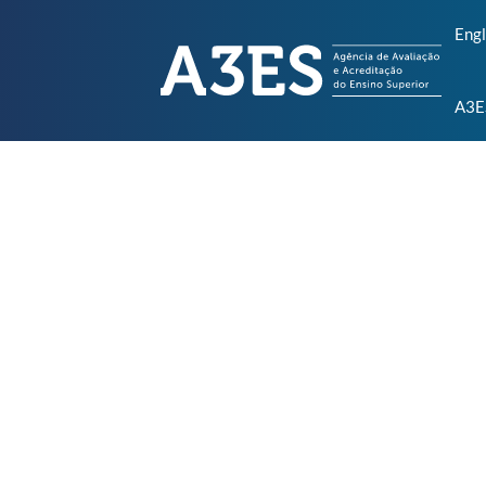
Engl
A3E