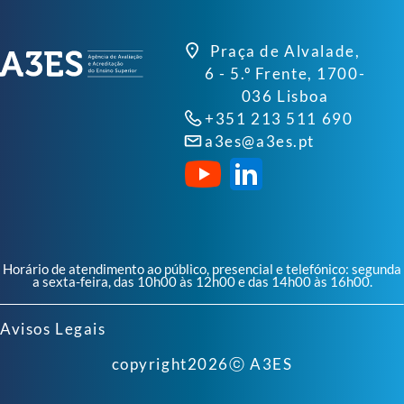
Praça de Alvalade,
6 - 5.º Frente, 1700-
036 Lisboa
+351 213 511 690
a3es@a3es.pt
Horário de atendimento ao público, presencial e telefónico: segunda
a sexta-feira, das 10h00 às 12h00 e das 14h00 às 16h00.
Avisos Legais
copyright
2026
ⓒ A3ES