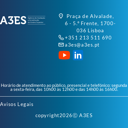
Praça de Alvalade,
6 - 5.º Frente, 1700-
036 Lisboa
+351 213 511 690
a3es@a3es.pt
Horário de atendimento ao público, presencial e telefónico: segunda
a sexta-feira, das 10h00 às 12h00 e das 14h00 às 16h00.
Avisos Legais
copyright
2026
ⓒ A3ES