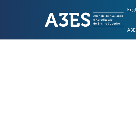
Engl
A3E