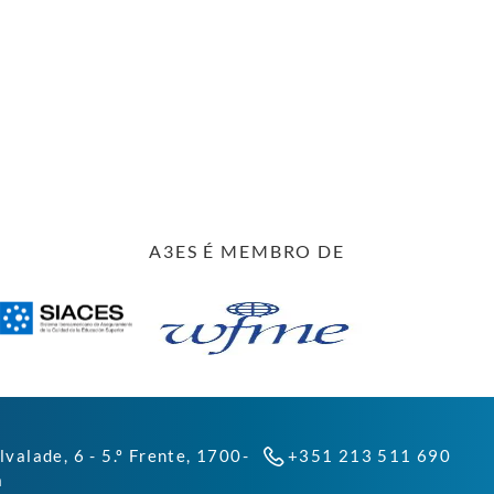
A3ES É MEMBRO DE
lvalade, 6 - 5.º Frente, 1700-
+351 213 511 690
a