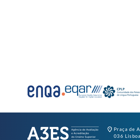
Praça de A
036 Lisbo