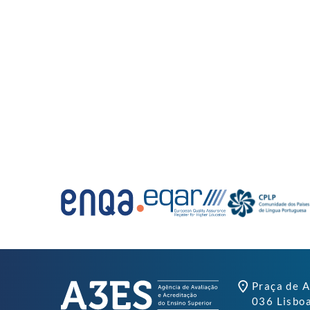
Praça de A
036 Lisbo