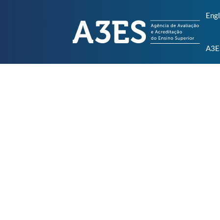
Engl
A3E