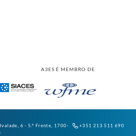
A3ES É MEMBRO DE
lvalade, 6 - 5.º Frente, 1700-
+351 213 511 690
a