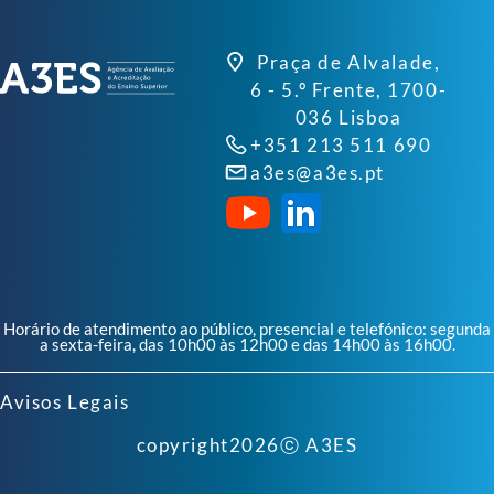
Praça de Alvalade,
6 - 5.º Frente, 1700-
036 Lisboa
+351 213 511 690
a3es@a3es.pt
Horário de atendimento ao público, presencial e telefónico: segunda
a sexta-feira, das 10h00 às 12h00 e das 14h00 às 16h00.
Avisos Legais
copyright
2026
ⓒ A3ES