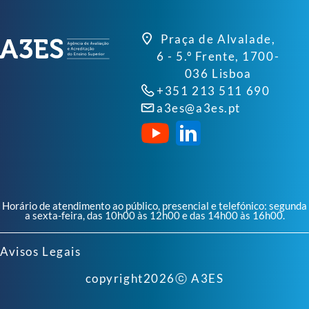
Praça de Alvalade,
6 - 5.º Frente, 1700-
036 Lisboa
+351 213 511 690
a3es@a3es.pt
Horário de atendimento ao público, presencial e telefónico: segunda
a sexta-feira, das 10h00 às 12h00 e das 14h00 às 16h00.
Avisos Legais
copyright
2026
ⓒ A3ES