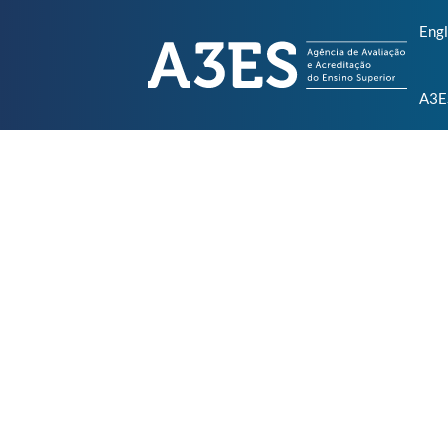
Engl
A3E