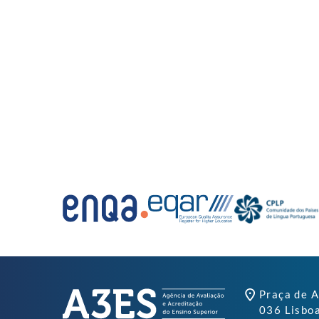
Praça de A
036 Lisbo