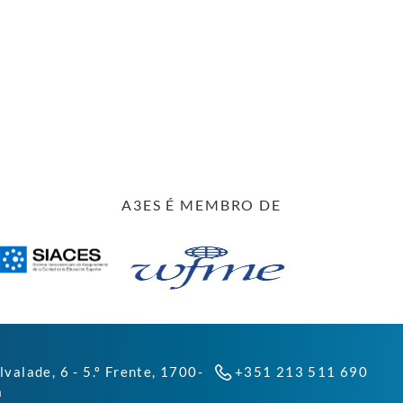
A3ES É MEMBRO DE
lvalade, 6 - 5.º Frente, 1700-
+351 213 511 690
a