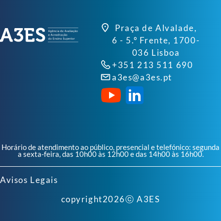
Praça de Alvalade,
6 - 5.º Frente, 1700-
036 Lisboa
+351 213 511 690
a3es@a3es.pt
Horário de atendimento ao público, presencial e telefónico: segunda
a sexta-feira, das 10h00 às 12h00 e das 14h00 às 16h00.
Avisos Legais
copyright
2026
ⓒ A3ES