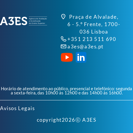
Praça de Alvalade,
6 - 5.º Frente, 1700-
036 Lisboa
+351 213 511 690
a3es@a3es.pt
Horário de atendimento ao público, presencial e telefónico: segunda
a sexta-feira, das 10h00 às 12h00 e das 14h00 às 16h00.
Avisos Legais
copyright
2026
ⓒ A3ES