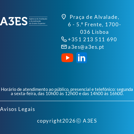
Praça de Alvalade,
6 - 5.º Frente, 1700-
036 Lisboa
+351 213 511 690
a3es@a3es.pt
Horário de atendimento ao público, presencial e telefónico: segunda
a sexta-feira, das 10h00 às 12h00 e das 14h00 às 16h00.
Avisos Legais
copyright
2026
ⓒ A3ES