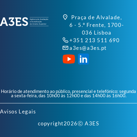
Praça de Alvalade,
6 - 5.º Frente, 1700-
036 Lisboa
+351 213 511 690
a3es@a3es.pt
Horário de atendimento ao público, presencial e telefónico: segunda
a sexta-feira, das 10h00 às 12h00 e das 14h00 às 16h00.
Avisos Legais
copyright
2026
ⓒ A3ES