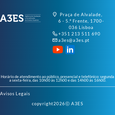
Praça de Alvalade,
6 - 5.º Frente, 1700-
036 Lisboa
+351 213 511 690
a3es@a3es.pt
Horário de atendimento ao público, presencial e telefónico: segunda
a sexta-feira, das 10h00 às 12h00 e das 14h00 às 16h00.
Avisos Legais
copyright
2026
ⓒ A3ES