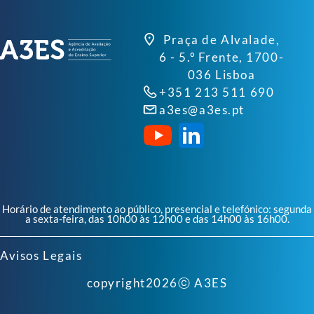
Praça de Alvalade,
6 - 5.º Frente, 1700-
036 Lisboa
+351 213 511 690
a3es@a3es.pt
Horário de atendimento ao público, presencial e telefónico: segunda
a sexta-feira, das 10h00 às 12h00 e das 14h00 às 16h00.
Avisos Legais
copyright
2026
ⓒ A3ES