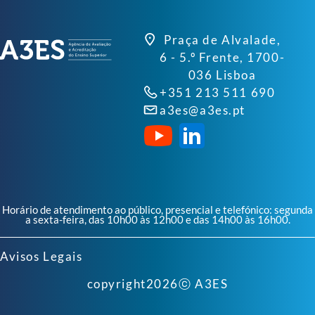
Praça de Alvalade,
6 - 5.º Frente, 1700-
036 Lisboa
+351 213 511 690
a3es@a3es.pt
Horário de atendimento ao público, presencial e telefónico: segunda
a sexta-feira, das 10h00 às 12h00 e das 14h00 às 16h00.
Avisos Legais
copyright
2026
ⓒ A3ES