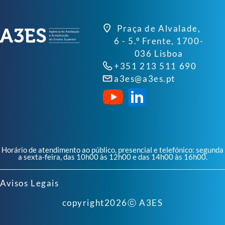
Praça de Alvalade,
6 - 5.º Frente, 1700-
036 Lisboa
+351 213 511 690
a3es@a3es.pt
Horário de atendimento ao público, presencial e telefónico: segunda
a sexta-feira, das 10h00 às 12h00 e das 14h00 às 16h00.
Avisos Legais
copyright
2026
ⓒ A3ES