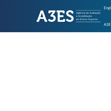
Engl
A3E