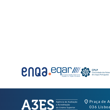
Praça de A
036 Lisbo