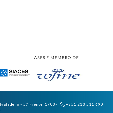
A3ES É MEMBRO DE
lvalade, 6 - 5.º Frente, 1700-
+351 213 511 690
a