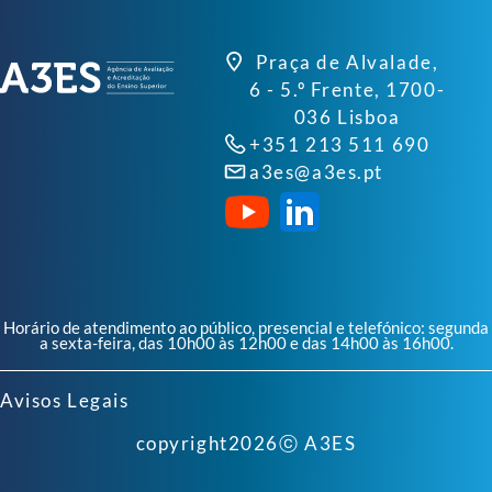
Praça de Alvalade,
6 - 5.º Frente, 1700-
036 Lisboa
+351 213 511 690
a3es@a3es.pt
Horário de atendimento ao público, presencial e telefónico: segunda
a sexta-feira, das 10h00 às 12h00 e das 14h00 às 16h00.
Avisos Legais
copyright
2026
ⓒ A3ES