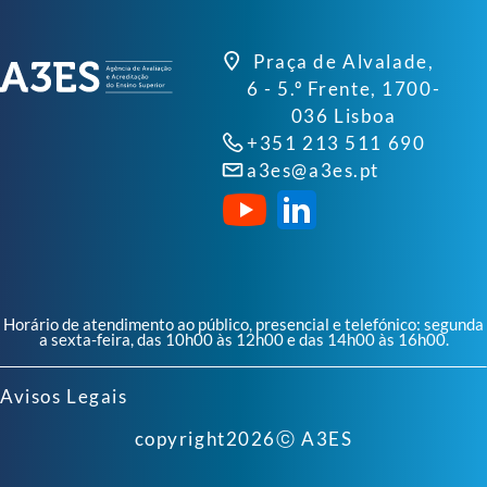
Praça de Alvalade,
6 - 5.º Frente, 1700-
036 Lisboa
+351 213 511 690
a3es@a3es.pt
Horário de atendimento ao público, presencial e telefónico: segunda
a sexta-feira, das 10h00 às 12h00 e das 14h00 às 16h00.
Avisos Legais
copyright
2026
ⓒ A3ES