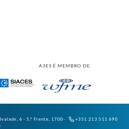
A3ES É MEMBRO DE
lvalade, 6 - 5.º Frente, 1700-
+351 213 511 690
a