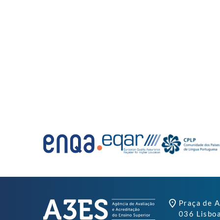
Praça de A
036 Lisbo