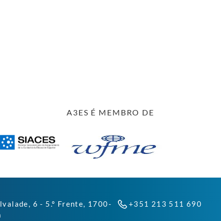
A3ES É MEMBRO DE
lvalade, 6 - 5.º Frente, 1700-
+351 213 511 690
a