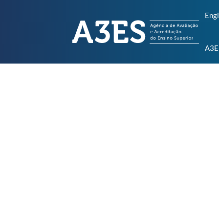
Engl
A3E