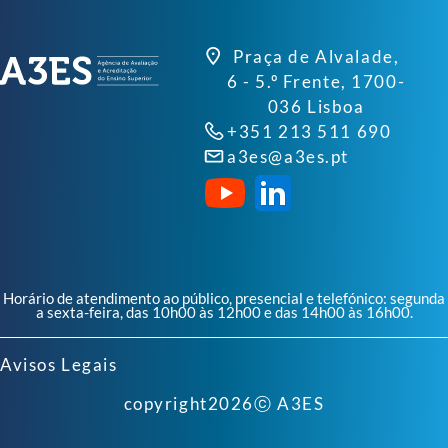
Praça de Alvalade,
6 - 5.º Frente, 1700-
036 Lisboa
+351 213 511 690
a3es@a3es.pt
Horário de atendimento ao público, presencial e telefónico: segunda
a sexta-feira, das 10h00 às 12h00 e das 14h00 às 16h00.
Avisos Legais
copyright
2026
ⓒ A3ES