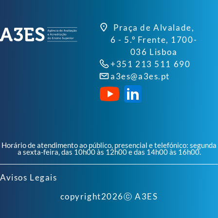
Praça de Alvalade,
6 - 5.º Frente, 1700-
036 Lisboa
+351 213 511 690
a3es@a3es.pt
Horário de atendimento ao público, presencial e telefónico: segunda
a sexta-feira, das 10h00 às 12h00 e das 14h00 às 16h00.
Avisos Legais
copyright
2026
ⓒ A3ES