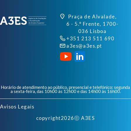
Praça de Alvalade,
6 - 5.º Frente, 1700-
036 Lisboa
+351 213 511 690
a3es@a3es.pt
Horário de atendimento ao público, presencial e telefónico: segunda
a sexta-feira, das 10h00 às 12h00 e das 14h00 às 16h00.
Avisos Legais
copyright
2026
ⓒ A3ES