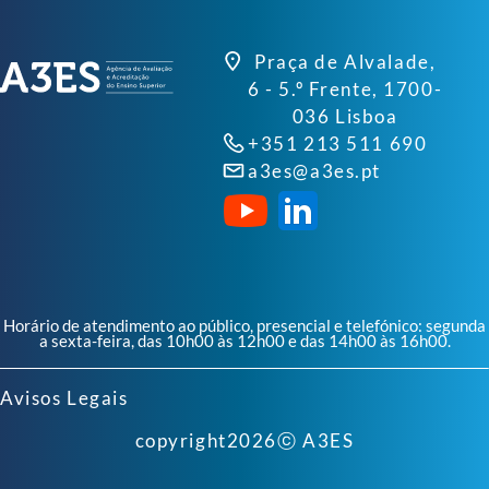
Praça de Alvalade,
6 - 5.º Frente, 1700-
036 Lisboa
+351 213 511 690
a3es@a3es.pt
Horário de atendimento ao público, presencial e telefónico: segunda
a sexta-feira, das 10h00 às 12h00 e das 14h00 às 16h00.
Avisos Legais
copyright
2026
ⓒ A3ES