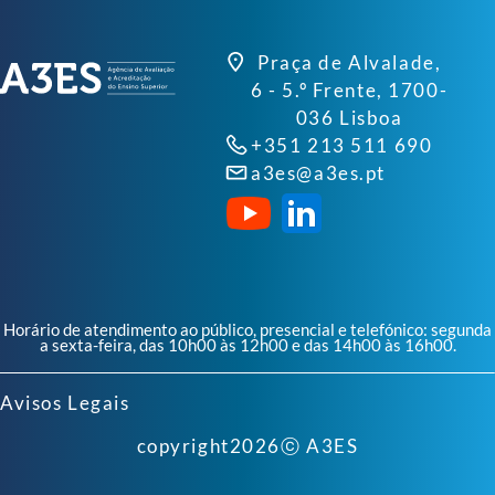
Praça de Alvalade,
6 - 5.º Frente, 1700-
036 Lisboa
+351 213 511 690
a3es@a3es.pt
Horário de atendimento ao público, presencial e telefónico: segunda
a sexta-feira, das 10h00 às 12h00 e das 14h00 às 16h00.
Avisos Legais
copyright
2026
ⓒ A3ES