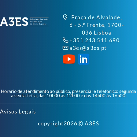
Praça de Alvalade,
6 - 5.º Frente, 1700-
036 Lisboa
+351 213 511 690
a3es@a3es.pt
Horário de atendimento ao público, presencial e telefónico: segunda
a sexta-feira, das 10h00 às 12h00 e das 14h00 às 16h00.
Avisos Legais
copyright
2026
ⓒ A3ES