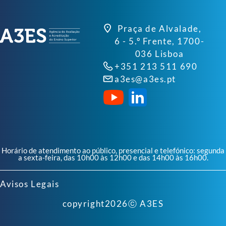
Praça de Alvalade,
6 - 5.º Frente, 1700-
036 Lisboa
+351 213 511 690
a3es@a3es.pt
Horário de atendimento ao público, presencial e telefónico: segunda
a sexta-feira, das 10h00 às 12h00 e das 14h00 às 16h00.
Avisos Legais
copyright
2026
ⓒ A3ES