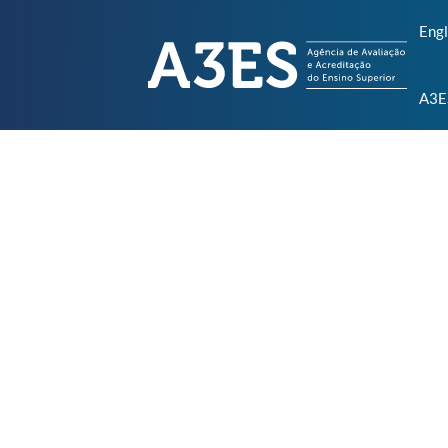
Engl
A3E