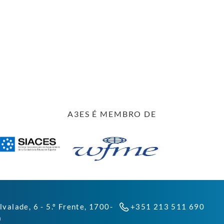
A3ES É MEMBRO DE
lvalade, 6 - 5.º Frente, 1700-
+351 213 511 690
a