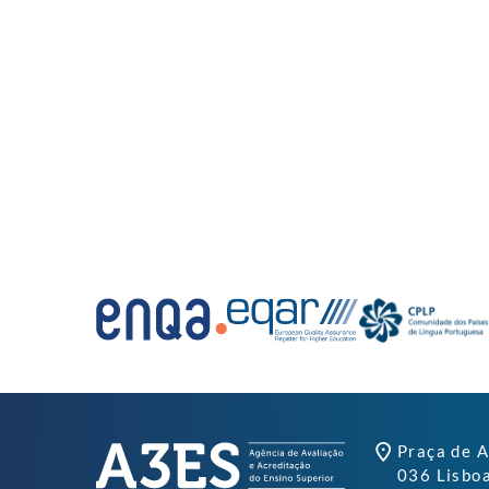
Praça de A
036 Lisbo