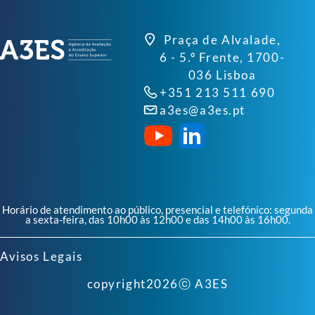
Praça de Alvalade,
6 - 5.º Frente, 1700-
036 Lisboa
+351 213 511 690
a3es@a3es.pt
Horário de atendimento ao público, presencial e telefónico: segunda
a sexta-feira, das 10h00 às 12h00 e das 14h00 às 16h00.
Avisos Legais
copyright
2026
ⓒ A3ES