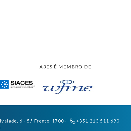
A3ES É MEMBRO DE
lvalade, 6 - 5.º Frente, 1700-
+351 213 511 690
a