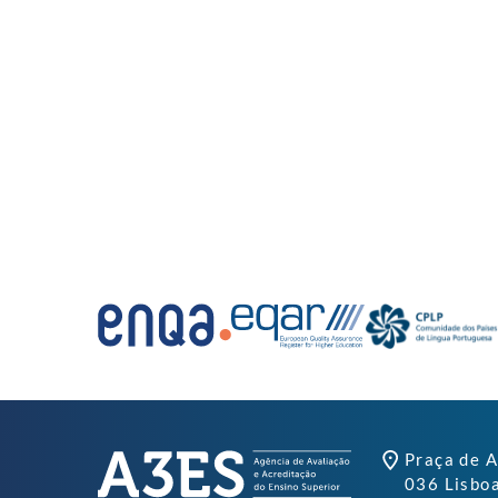
Praça de A
036 Lisbo