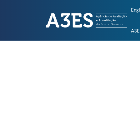
Engl
A3E