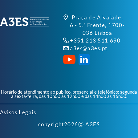
Praça de Alvalade,
6 - 5.º Frente, 1700-
036 Lisboa
+351 213 511 690
a3es@a3es.pt
Horário de atendimento ao público, presencial e telefónico: segunda
a sexta-feira, das 10h00 às 12h00 e das 14h00 às 16h00.
Avisos Legais
copyright
2026
ⓒ A3ES