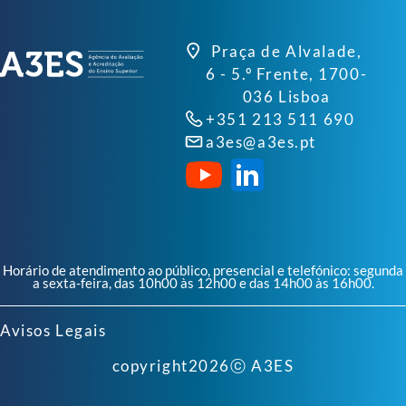
Praça de Alvalade,
6 - 5.º Frente, 1700-
036 Lisboa
+351 213 511 690
a3es@a3es.pt
Horário de atendimento ao público, presencial e telefónico: segunda
a sexta-feira, das 10h00 às 12h00 e das 14h00 às 16h00.
Avisos Legais
copyright
2026
ⓒ A3ES