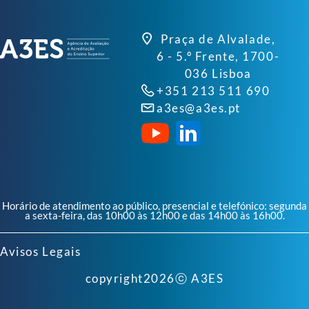
Praça de Alvalade,
6 - 5.º Frente, 1700-
036 Lisboa
+351 213 511 690
a3es@a3es.pt
Horário de atendimento ao público, presencial e telefónico: segunda
a sexta-feira, das 10h00 às 12h00 e das 14h00 às 16h00.
Avisos Legais
copyright
2026
ⓒ A3ES