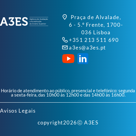
Praça de Alvalade,
6 - 5.º Frente, 1700-
036 Lisboa
+351 213 511 690
a3es@a3es.pt
Horário de atendimento ao público, presencial e telefónico: segunda
a sexta-feira, das 10h00 às 12h00 e das 14h00 às 16h00.
Avisos Legais
copyright
2026
ⓒ A3ES