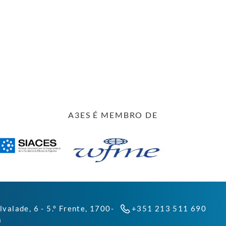
A3ES É MEMBRO DE
lvalade, 6 - 5.º Frente, 1700-
+351 213 511 690
a