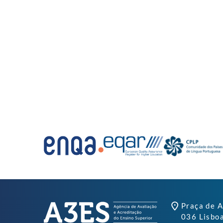
Praça de A
036 Lisbo