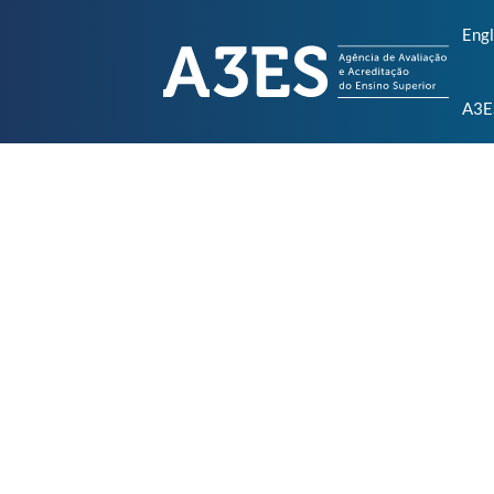
Engl
A3E