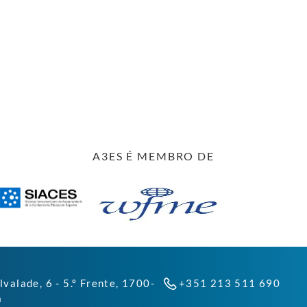
A3ES É MEMBRO DE
lvalade, 6 - 5.º Frente, 1700-
+351 213 511 690
a