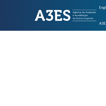
Engl
A3E