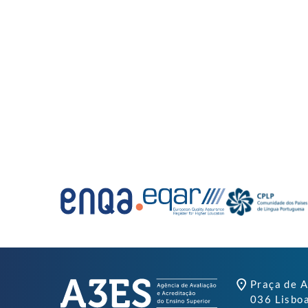
Praça de A
036 Lisbo