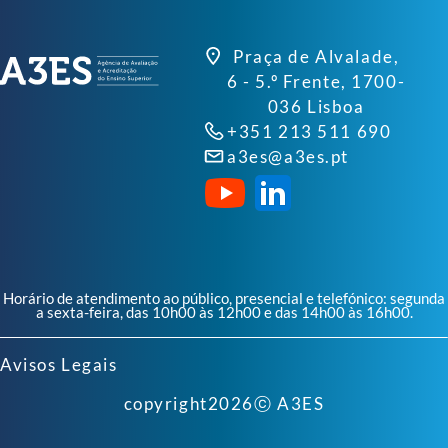
Praça de Alvalade,
6 - 5.º Frente, 1700-
036 Lisboa
+351 213 511 690
a3es@a3es.pt
Horário de atendimento ao público, presencial e telefónico: segunda
a sexta-feira, das 10h00 às 12h00 e das 14h00 às 16h00.
Avisos Legais
copyright
2026
ⓒ A3ES