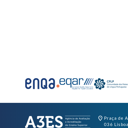
Praça de A
036 Lisbo