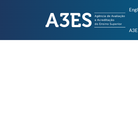
Engl
A3E