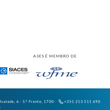
A3ES É MEMBRO DE
lvalade, 6 - 5.º Frente, 1700-
+351 213 511 690
a