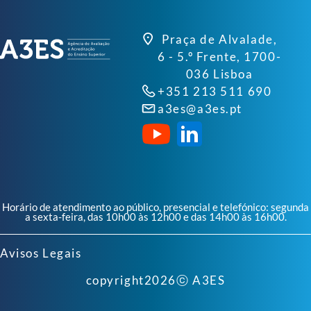
Praça de Alvalade,
6 - 5.º Frente, 1700-
036 Lisboa
+351 213 511 690
a3es@a3es.pt
Horário de atendimento ao público, presencial e telefónico: segunda
a sexta-feira, das 10h00 às 12h00 e das 14h00 às 16h00.
Avisos Legais
copyright
2026
ⓒ A3ES