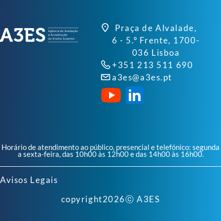
Praça de Alvalade,
6 - 5.º Frente, 1700-
036 Lisboa
+351 213 511 690
a3es@a3es.pt
Horário de atendimento ao público, presencial e telefónico: segunda
a sexta-feira, das 10h00 às 12h00 e das 14h00 às 16h00.
Avisos Legais
copyright
2026
ⓒ A3ES