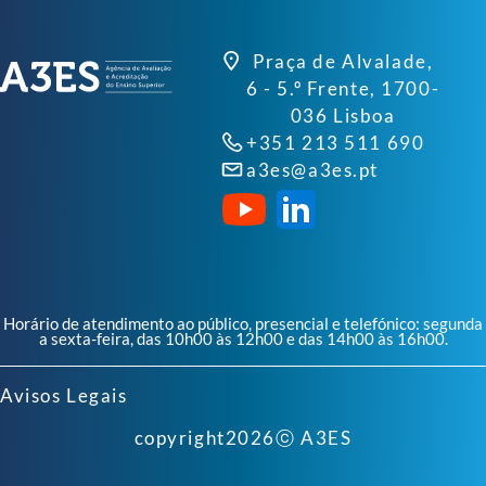
Praça de Alvalade,
6 - 5.º Frente, 1700-
036 Lisboa
+351 213 511 690
a3es@a3es.pt
Horário de atendimento ao público, presencial e telefónico: segunda
a sexta-feira, das 10h00 às 12h00 e das 14h00 às 16h00.
Avisos Legais
copyright
2026
ⓒ A3ES