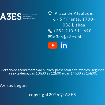
Praça de Alvalade,
6 - 5.º Frente, 1700-
036 Lisboa
+351 213 511 690
a3es@a3es.pt
Horário de atendimento ao público, presencial e telefónico: segunda
a sexta-feira, das 10h00 às 12h00 e das 14h00 às 16h00.
Avisos Legais
copyright
2026
ⓒ A3ES