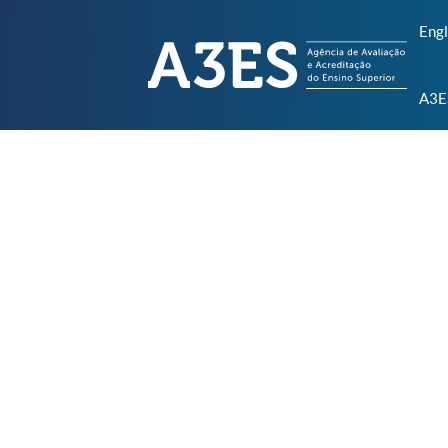
Engl
A3E