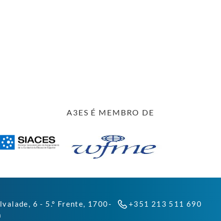
A3ES É MEMBRO DE
lvalade, 6 - 5.º Frente, 1700-
+351 213 511 690
a