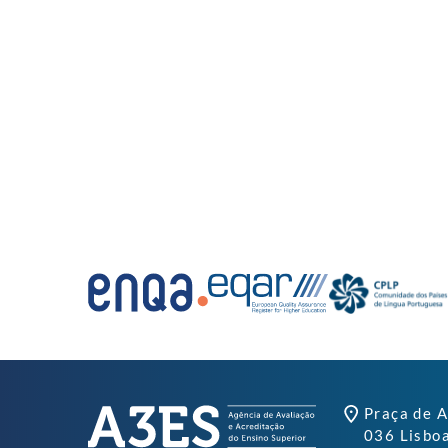
Praça de A
036 Lisbo