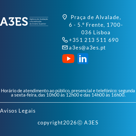
Praça de Alvalade,
6 - 5.º Frente, 1700-
036 Lisboa
+351 213 511 690
a3es@a3es.pt
Horário de atendimento ao público, presencial e telefónico: segunda
a sexta-feira, das 10h00 às 12h00 e das 14h00 às 16h00.
Avisos Legais
copyright
2026
ⓒ A3ES