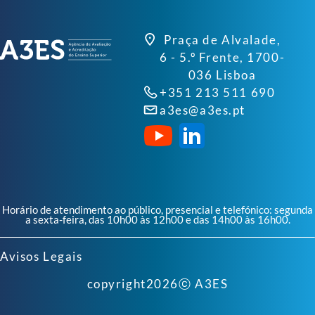
Praça de Alvalade,
6 - 5.º Frente, 1700-
036 Lisboa
+351 213 511 690
a3es@a3es.pt
Horário de atendimento ao público, presencial e telefónico: segunda
a sexta-feira, das 10h00 às 12h00 e das 14h00 às 16h00.
Avisos Legais
copyright
2026
ⓒ A3ES